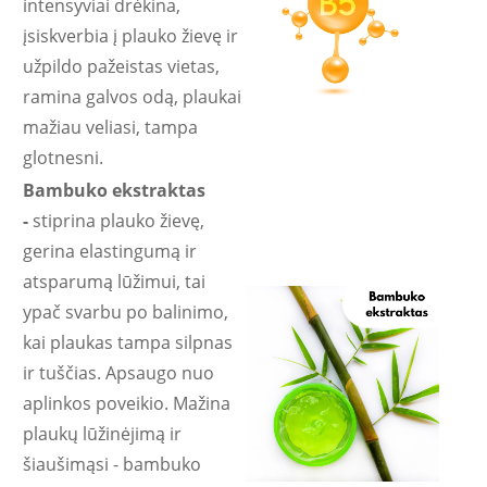
intensyviai drėkina,
įsiskverbia į plauko žievę ir
užpildo pažeistas vietas,
ramina galvos odą, plaukai
mažiau veliasi, tampa
glotnesni.
Bambuko ekstraktas
-
stiprina plauko žievę,
gerina elastingumą ir
atsparumą lūžimui, tai
ypač svarbu po balinimo,
kai plaukas tampa silpnas
ir tuščias. Apsaugo nuo
aplinkos poveikio. Mažina
plaukų lūžinėjimą ir
šiaušimąsi - bambuko