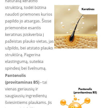
natūralią keratino
struktūrą, todėl būtina
naudoti priemones kurios
papildo jo atsargas. Šiose
priemonėse esantis
keratinas įsiskverbia į
pažeistas plauko vietas, jas
užpildo, bei atstato plauko
struktūrą. Pagerina
elastingumą, suteikia
spindesį bei švelnumą.
Pantenolis
(provitaminas B5) -
tai
vienas geriausių ir
saugiausių ingredientų
šviesintiems plaukams. Jis