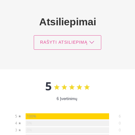
Atsiliepimai
RAŠYTI ATSILIEPIMĄ
5
6 Įvertinimų
100%
5 ★
6
0%
4 ★
0
0%
3 ★
0