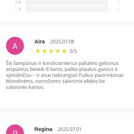
0%
2 ★
0
0%
1 ★
0
2025.07.08
Aira
A
5
/
5
Šis šampūnas ir kondicionierius pašalino geltonus
atspalvius beveik iš karto, paliko plaukus gaivius ir
spindinčius – ir visai nebrangiai! Puikus pasirinkimas
blondinėms, norinčioms saloninio efekto be
saloninės kainos.
2025.07.01
Regina
R