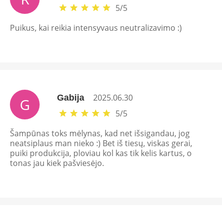
5
/
5
Puikus, kai reikia intensyvaus neutralizavimo :)
2025.06.30
Gabija
G
5
/
5
Šampūnas toks mėlynas, kad net išsigandau, jog
neatsiplaus man nieko :) Bet iš tiesų, viskas gerai,
puiki produkcija, ploviau kol kas tik kelis kartus, o
tonas jau kiek pašviesėjo.