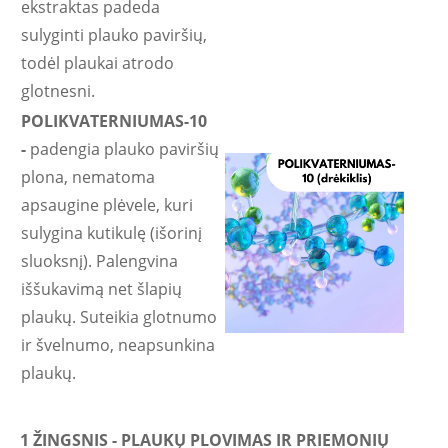
ekstraktas padeda
sulyginti plauko paviršių,
todėl plaukai atrodo
glotnesni.
POLIKVATERNIUMAS-10
-
padengia plauko paviršių
plona, nematoma
apsaugine plėvele, kuri
sulygina kutikulę (išorinį
sluoksnį). Palengvina
iššukavimą net šlapių
plaukų. Suteikia glotnumo
ir švelnumo, neapsunkina
plaukų.
1 ŽINGSNIS - PLAUKŲ PLOVIMAS IR PRIEMONIŲ