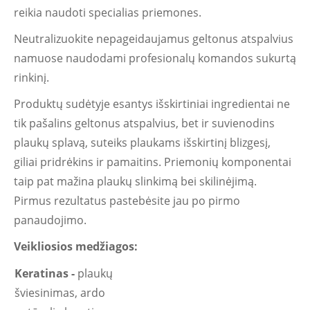
reikia naudoti specialias priemones.
Neutralizuokite nepageidaujamus geltonus atspalvius
namuose naudodami profesionalų komandos sukurtą
rinkinį.
Produktų sudėtyje esantys išskirtiniai ingredientai ne
tik pašalins geltonus atspalvius, bet ir suvienodins
plaukų splavą, suteiks plaukams išskirtinį blizgesį,
giliai pridrėkins ir pamaitins. Priemonių komponentai
taip pat mažina plaukų slinkimą bei skilinėjimą.
Pirmus rezultatus pastebėsite jau po pirmo
panaudojimo.
Veikliosios medžiagos:
Keratinas -
plaukų
šviesinimas, ardo