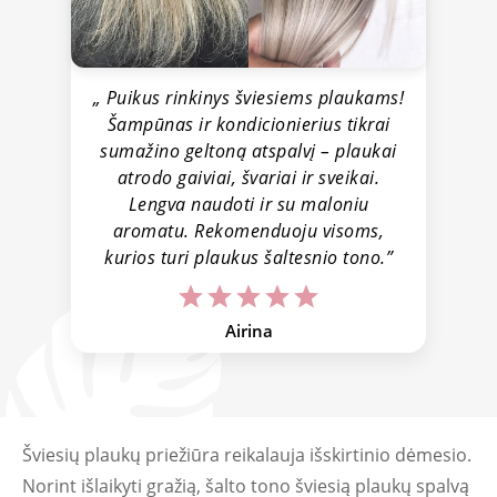
ano
„ Puikus rinkinys šviesiems plaukams!
„
Šampūnas ir kondicionierius tikrai
n
odo
sumažino geltoną atspalvį – plaukai
ta
atrodo gaiviai, švariai ir sveikai.
Lengva naudoti ir su maloniu
P
aromatu. Rekomenduoju visoms,
kurios turi plaukus šaltesnio tono.”
k
p
Airina
Šviesių plaukų priežiūra reikalauja išskirtinio dėmesio.
Norint išlaikyti gražią, šalto tono šviesią plaukų spalvą