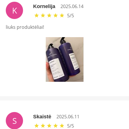
2025.06.14
Kornelija
K
5
/
5
liuks produktėliai!
2025.06.11
Skaistė
S
5
/
5