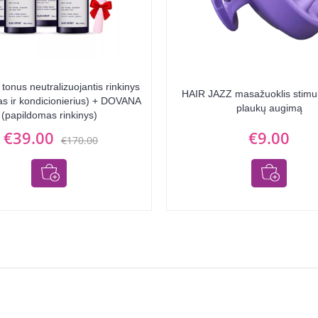
tonus neutralizuojantis rinkinys
HAIR JAZZ masažuoklis stimul
s ir kondicionierius) + DOVANA
plaukų augimą
(papildomas rinkinys)
€39.00
€9.00
€170.00