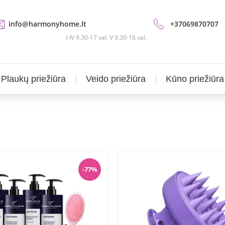
info@harmonyhome.lt
+37069870707
I-IV 9.30-17 val. V 9.30-16 val.
Plaukų priežiūra
Veido priežiūra
Kūno priežiūra
-77%