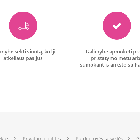
mybė sekti siuntą, kol ji
Galimybė apmokėti pr
atkeliaus pas Jus
pristatymo metu ar
sumokant iš anksto su P
yklės
Privatumo politika
Parduotuvės taisyklės
G