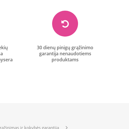
ekių
30 dienų pinigų grąžinimo
ba
garantija nenaudotiems
aysera
produktams
rąžinimas ir kokybės garantija