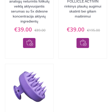
analogų neturintis folikulų
FOLLICLE ACTIVIN
veiklą aktyvuojantis
rinkinys plaukų augimui
serumas su 5x didesne
skatinti bei giliam
koncentracija aktyvių
maitinimui
ingredientų
€39.00
€39.00
€89.00
€195.00