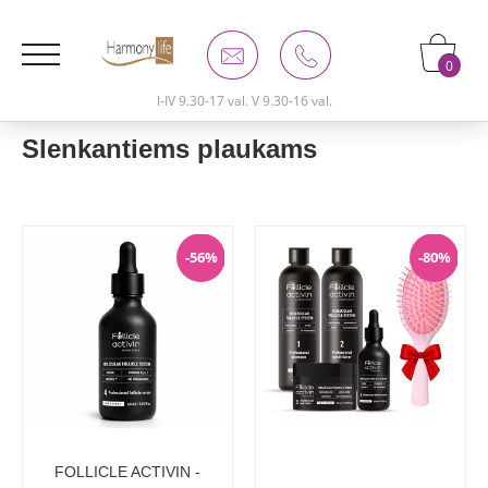
0
I-IV 9.30-17 val. V 9.30-16 val.
Slenkantiems plaukams
-56%
-80%
FOLLICLE ACTIVIN -