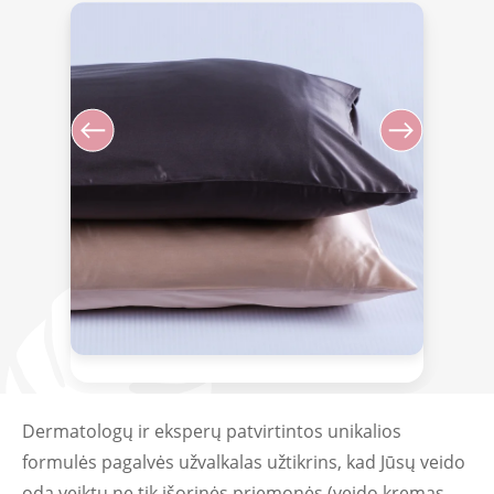
Dermatologų ir eksperų patvirtintos unikalios
formulės pagalvės užvalkalas užtikrins, kad Jūsų veido
odą veiktų ne tik išorinės priemonės (veido kremas,