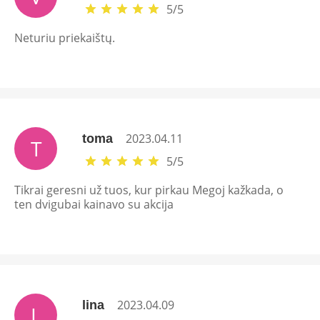
5
/
5
Neturiu priekaištų.
2023.04.11
toma
T
5
/
5
Tikrai geresni už tuos, kur pirkau Megoj kažkada, o
ten dvigubai kainavo su akcija
2023.04.09
lina
L