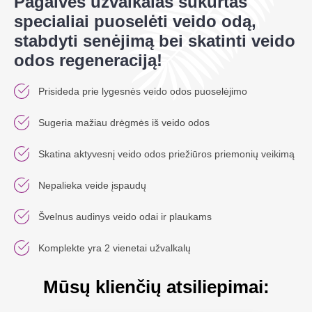
Pagalvės užvalkalas sukurtas
specialiai puoselėti veido odą,
stabdyti senėjimą bei skatinti veido
odos regeneraciją!
Prisideda prie lygesnės veido odos puoselėjimo
Sugeria mažiau drėgmės iš veido odos
Skatina aktyvesnį veido odos priežiūros priemonių veikimą
Nepalieka veide įspaudų
Švelnus audinys veido odai ir plaukams
Komplekte yra 2 vienetai užvalkalų
Mūsų klienčių atsiliepimai: