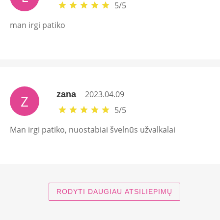
5
/
5
man irgi patiko
2023.04.09
zana
Z
5
/
5
Man irgi patiko, nuostabiai švelnūs užvalkalai
RODYTI DAUGIAU ATSILIEPIMŲ