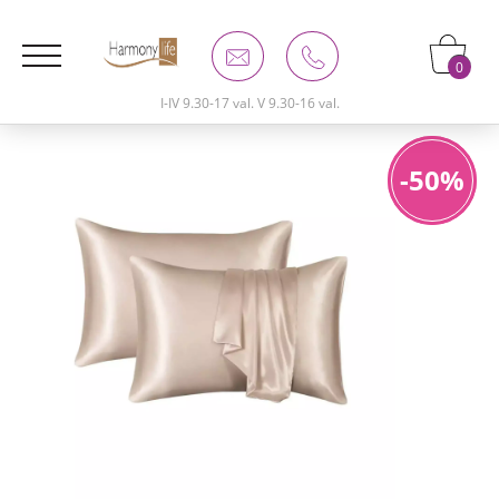
0
I-IV 9.30-17 val. V 9.30-16 val.
-50%
-50%