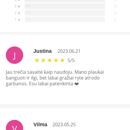
0%
3 ★
0
0%
2 ★
0
0%
1 ★
0
2023.06.21
Justina
J
5
/
5
Jau trečia savaitė kaip naudoju. Mano plaukai
banguoti ir ilgi, bet labai gražiai ryte atrodo
garbanos. Esu labai patenkinta ❤️
2023.05.25
Vilma
V