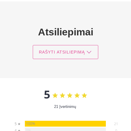
Atsiliepimai
RAŠYTI ATSILIEPIMĄ
5
21 Įvertinimų
100%
5 ★
21
0%
4 ★
0