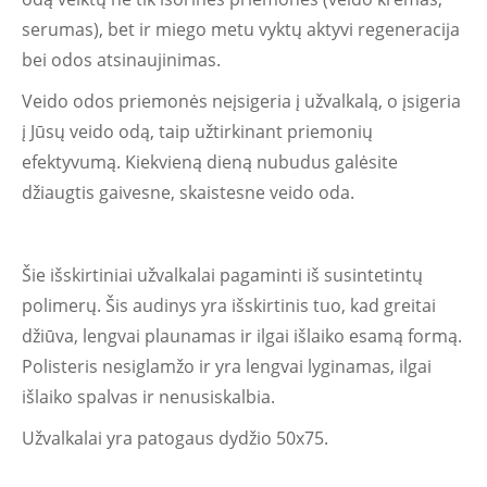
serumas), bet ir miego metu vyktų aktyvi regeneracija
bei odos atsinaujinimas.
Veido odos priemonės neįsigeria į užvalkalą, o įsigeria
į Jūsų veido odą, taip užtirkinant priemonių
efektyvumą. Kiekvieną dieną nubudus galėsite
džiaugtis gaivesne, skaistesne veido oda.
Šie išskirtiniai užvalkalai pagaminti iš susintetintų
polimerų. Šis audinys yra išskirtinis tuo, kad greitai
džiūva, lengvai plaunamas ir ilgai išlaiko esamą formą.
Polisteris nesiglamžo ir yra lengvai lyginamas, ilgai
išlaiko spalvas ir nenusiskalbia.
Užvalkalai yra patogaus dydžio 50x75.