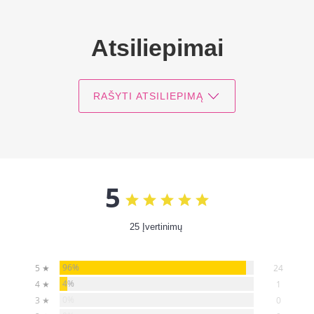
Atsiliepimai
RAŠYTI ATSILIEPIMĄ
5
25 Įvertinimų
96%
5 ★
24
4%
4 ★
1
0%
3 ★
0