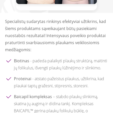
Specialistų sudarytas rinkinys efektyviai užtikrins, kad
šiems produktams sąveikaujant būtų pasiekiami
nuostabūs rezultatai! Intensyvaus poveikio produktai
praturtinti svarbiausiomis plaukams veikliosiomis
medžiagomis:
Biotinas
- padeda palaikyti plaukų struktūrą, maitinti
jų folikulus, išvengti plaukų lūžinėjimo ir slinkimo.
Proteinai
- atstato pažeistus plaukus, užtikrina, kad
plaukai taptų gražesni, stipresnis, storesni.
Baicapil kompleksas
– stabdo plaukų slinkimą,
skatina jų augimą ir didina tankį. Kompleksas
BAICAPIL™ gerina plaukų folikulų būklę, o