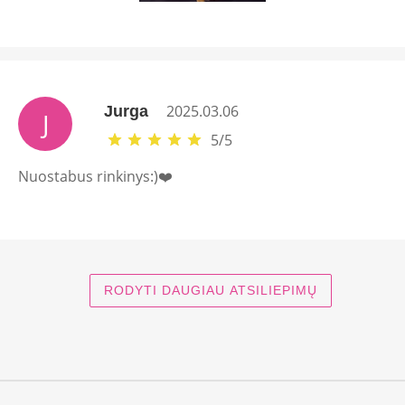
2025.03.06
Jurga
J
5
/
5
Nuostabus rinkinys:)❤️
RODYTI DAUGIAU ATSILIEPIMŲ