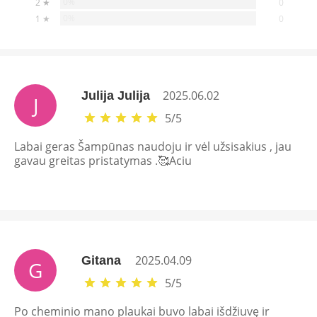
0%
2 ★
0
0%
1 ★
0
2025.06.02
Julija Julija
J
5
/
5
Labai geras Šampūnas naudoju ir vėl užsisakius , jau
gavau greitas pristatymas .🥰Aciu
2025.04.09
Gitana
G
5
/
5
Po cheminio mano plaukai buvo labai išdžiuvę ir