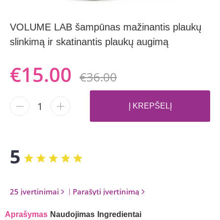
VOLUME LAB šampūnas mažinantis plaukų
slinkimą ir skatinantis plaukų augimą
€15.00
€36.00
-
+
Į KREPŠELĮ
5
25 įvertinimai
|
Parašyti įvertinimą
Aprašymas
Naudojimas
Ingredientai