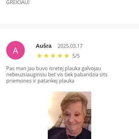
GREICIAU!
2025.03.17
Aušra
A
5
/
5
Pas man jau buvo isretej plauka galvojau
nebeuzsiauginsiu bet vis tiek pabandzia sits
priemones ir patankej plauka